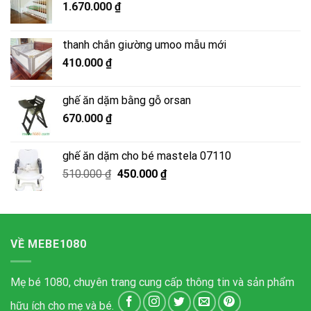
1.670.000
₫
thanh chắn giường umoo mẫu mới
410.000
₫
ghế ăn dặm bằng gỗ orsan
670.000
₫
ghế ăn dặm cho bé mastela 07110
Giá
Giá
510.000
₫
450.000
₫
gốc
hiện
là:
tại
510.000 ₫.
là:
450.000 ₫.
VỀ MEBE1080
Mẹ bé 1080, chuyên trang cung cấp thông tin và sản phẩm
hữu ích cho mẹ và bé.