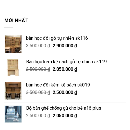
MỚI NHẤT
bàn học đôi gỗ tự nhiên sk116
Giá
Giá
3.500.000
₫
2.900.000
₫
gốc
hiện
là:
tại
Bàn học kèm kệ sách gỗ tự nhiên sk119
3.500.000 ₫.
là:
Giá
Giá
2.500.000
₫
2.050.000
₫
2.900.000 ₫.
gốc
hiện
là:
tại
bàn học đôi kèm kệ sách sk019
2.500.000 ₫.
là:
Giá
Giá
3.500.000
₫
2.500.000
₫
2.050.000 ₫.
gốc
hiện
là:
tại
Bộ bàn ghế chống gù cho bé a16 plus
3.500.000 ₫.
là:
Giá
Giá
2.500.000
₫
2.050.000
₫
2.500.000 ₫.
gốc
hiện
là:
tại