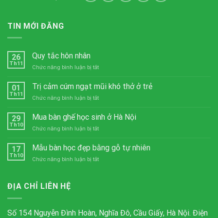
TIN MỚI ĐĂNG
Quy tắc hôn nhân
26
Th11
ở
Chức năng bình luận bị tắt
Quy
tắc
Trị cảm cúm ngạt mũi khó thở ở trẻ
01
hôn
Th11
ở
Chức năng bình luận bị tắt
nhân
Trị
cảm
Mua bàn ghế học sinh ở Hà Nội
29
cúm
Th10
ở
Chức năng bình luận bị tắt
ngạt
Mua
mũi
bàn
Mẫu bàn học đẹp bằng gỗ tự nhiên
khó
17
ghế
Th10
thở
ở
Chức năng bình luận bị tắt
học
ở
Mẫu
sinh
trẻ
bàn
ở
học
ĐỊA CHỈ LIÊN HỆ
Hà
đẹp
Nội
bằng
gỗ
Số 154 Nguyễn Đình Hoàn, Nghĩa Đô, Cầu Giấy, Hà Nội. Điện
tự