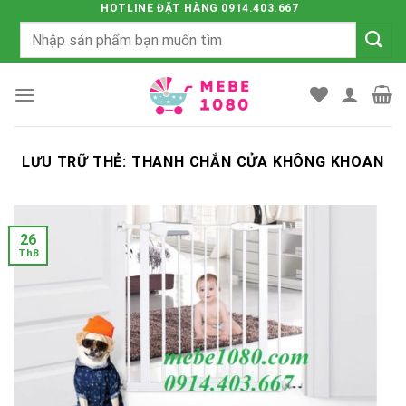
Chuyển
HOTLINE ĐẶT HÀNG 0914.403.667
Tìm
đến
kiếm:
nội
dung
LƯU TRỮ THẺ:
THANH CHẮN CỬA KHÔNG KHOAN
26
Th8