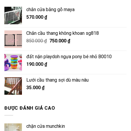
chắn cửa bằng gỗ maya
570.000
₫
Chắn cầu thang không khoan sg818
Giá
Giá
850.000
₫
750.000
₫
gốc
hiện
là:
tại
đất nặn playdoh ngựa pony bé nhỏ B0010
850.000 ₫.
là:
190.000
₫
750.000 ₫.
Lưới cầu thang sợi dù màu nâu
35.000
₫
ĐƯỢC ĐÁNH GIÁ CAO
chặn cửa munchkin