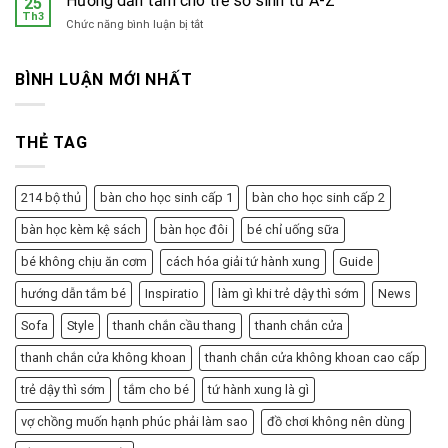
Hướng dẫn tắm cho trẻ sơ sinh từ A-Z
25
ở
Th3
gian
ở
Chức năng bình luận bị tắt
bộ
Hướng
phận
dẫn
sinh
tắm
BÌNH LUẬN MỚI NHẤT
dục
cho
nữ
trẻ
sơ
THẺ TAG
sinh
từ
A-
Z
214 bộ thủ
bàn cho học sinh cấp 1
bàn cho học sinh cấp 2
bàn học kèm kệ sách
bàn học đôi
bé chỉ uống sữa
bé không chịu ăn cơm
cách hóa giải tứ hành xung
Guide
hướng dẫn tắm bé
Inspiratio
làm gì khi trẻ dậy thì sớm
News
Sofa
Style
thanh chắn cầu thang
thanh chắn cửa
thanh chắn cửa không khoan
thanh chắn cửa không khoan cao cấp
trẻ dậy thì sớm
tắm cho bé
tứ hành xung là gì
vợ chồng muốn hạnh phúc phải làm sao
đồ chơi không nên dùng