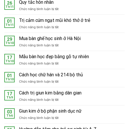
Quy tắc hôn nhân
26
Th11
ở
Chức năng bình luận bị tắt
Quy
tắc
Trị cảm cúm ngạt mũi khó thở ở trẻ
01
hôn
Th11
ở
Chức năng bình luận bị tắt
nhân
Trị
cảm
Mua bàn ghế học sinh ở Hà Nội
29
cúm
Th10
ở
Chức năng bình luận bị tắt
ngạt
Mua
mũi
bàn
Mẫu bàn học đẹp bằng gỗ tự nhiên
khó
17
ghế
Th10
thở
ở
Chức năng bình luận bị tắt
học
ở
Mẫu
sinh
trẻ
bàn
Cách học chữ hán và 214 bộ thủ
ở
01
học
Th10
Hà
ở
Chức năng bình luận bị tắt
đẹp
Nội
Cách
bằng
học
Cách trị giun kim bằng dân gian
gỗ
17
chữ
Th9
tự
ở
Chức năng bình luận bị tắt
hán
nhiên
Cách
và
trị
Giun kim ở bộ phận sinh dục nữ
214
03
giun
Th6
bộ
ở
Chức năng bình luận bị tắt
kim
thủ
Giun
bằng
kim
dân