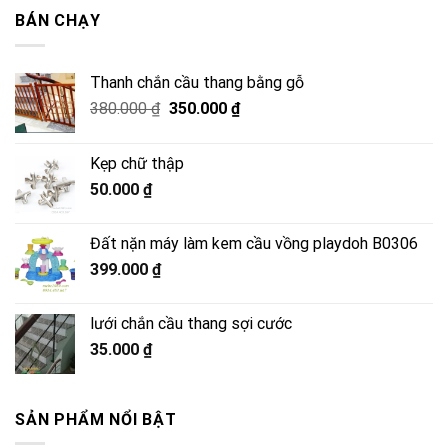
2.500.000 ₫.
là:
BÁN CHẠY
2.050.000 ₫.
Thanh chắn cầu thang bằng gỗ
Giá
Giá
380.000
₫
350.000
₫
gốc
hiện
là:
tại
Kẹp chữ thập
380.000 ₫.
là:
50.000
₫
350.000 ₫.
Đất nặn máy làm kem cầu vồng playdoh B0306
399.000
₫
lưới chắn cầu thang sợi cước
35.000
₫
SẢN PHẨM NỔI BẬT