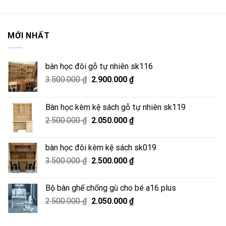
MỚI NHẤT
bàn học đôi gỗ tự nhiên sk116
Giá
Giá
3.500.000
₫
2.900.000
₫
gốc
hiện
là:
tại
Bàn học kèm kệ sách gỗ tự nhiên sk119
3.500.000 ₫.
là:
Giá
Giá
2.500.000
₫
2.050.000
₫
2.900.000 ₫.
gốc
hiện
là:
tại
bàn học đôi kèm kệ sách sk019
2.500.000 ₫.
là:
Giá
Giá
3.500.000
₫
2.500.000
₫
2.050.000 ₫.
gốc
hiện
là:
tại
Bộ bàn ghế chống gù cho bé a16 plus
3.500.000 ₫.
là:
Giá
Giá
2.500.000
₫
2.050.000
₫
2.500.000 ₫.
gốc
hiện
là:
tại