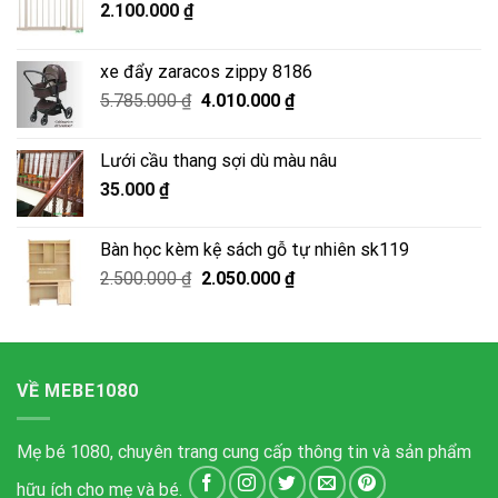
2.100.000
₫
xe đẩy zaracos zippy 8186
Giá
Giá
5.785.000
₫
4.010.000
₫
gốc
hiện
là:
tại
Lưới cầu thang sợi dù màu nâu
5.785.000 ₫.
là:
35.000
₫
4.010.000 ₫.
Bàn học kèm kệ sách gỗ tự nhiên sk119
Giá
Giá
2.500.000
₫
2.050.000
₫
gốc
hiện
là:
tại
2.500.000 ₫.
là:
2.050.000 ₫.
VỀ MEBE1080
Mẹ bé 1080, chuyên trang cung cấp thông tin và sản phẩm
hữu ích cho mẹ và bé.