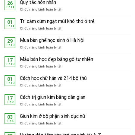
Quy tắc hôn nhân
26
Th11
ở
Chức năng bình luận bị tắt
Quy
tắc
Trị cảm cúm ngạt mũi khó thở ở trẻ
01
hôn
Th11
ở
Chức năng bình luận bị tắt
nhân
Trị
cảm
Mua bàn ghế học sinh ở Hà Nội
29
cúm
Th10
ở
Chức năng bình luận bị tắt
ngạt
Mua
mũi
bàn
Mẫu bàn học đẹp bằng gỗ tự nhiên
khó
17
ghế
Th10
thở
ở
Chức năng bình luận bị tắt
học
ở
Mẫu
sinh
trẻ
bàn
Cách học chữ hán và 214 bộ thủ
ở
01
học
Th10
Hà
ở
Chức năng bình luận bị tắt
đẹp
Nội
Cách
bằng
học
Cách trị giun kim bằng dân gian
gỗ
17
chữ
Th9
tự
ở
Chức năng bình luận bị tắt
hán
nhiên
Cách
và
trị
Giun kim ở bộ phận sinh dục nữ
214
03
giun
Th6
bộ
ở
Chức năng bình luận bị tắt
kim
thủ
Giun
bằng
kim
dân