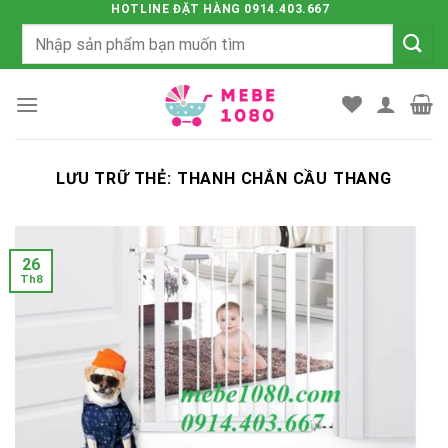
Chuyển
HOTLINE ĐẶT HÀNG 0914.403.667
Tìm
đến
kiếm:
nội
dung
LƯU TRỮ THẺ:
THANH CHẮN CẦU THANG
26
Th8