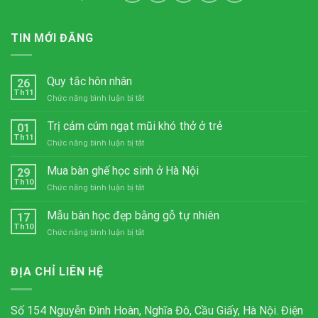
TIN MỚI ĐĂNG
Quy tắc hôn nhân
26
Th11
ở
Chức năng bình luận bị tắt
Quy
tắc
Trị cảm cúm ngạt mũi khó thở ở trẻ
01
hôn
Th11
ở
Chức năng bình luận bị tắt
nhân
Trị
cảm
Mua bàn ghế học sinh ở Hà Nội
29
cúm
Th10
ở
Chức năng bình luận bị tắt
ngạt
Mua
mũi
bàn
Mẫu bàn học đẹp bằng gỗ tự nhiên
khó
17
ghế
Th10
thở
ở
Chức năng bình luận bị tắt
học
ở
Mẫu
sinh
trẻ
bàn
ở
học
ĐỊA CHỈ LIÊN HỆ
Hà
đẹp
Nội
bằng
gỗ
Số 154 Nguyễn Đình Hoàn, Nghĩa Đô, Cầu Giấy, Hà Nội. Điện
tự