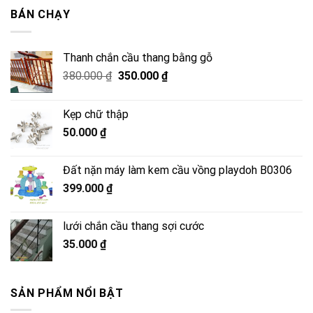
2.500.000 ₫.
là:
BÁN CHẠY
2.050.000 ₫.
Thanh chắn cầu thang bằng gỗ
Giá
Giá
380.000
₫
350.000
₫
gốc
hiện
là:
tại
Kẹp chữ thập
380.000 ₫.
là:
50.000
₫
350.000 ₫.
Đất nặn máy làm kem cầu vồng playdoh B0306
399.000
₫
lưới chắn cầu thang sợi cước
35.000
₫
SẢN PHẨM NỔI BẬT