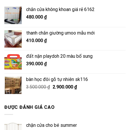
chắn cửa không khoan giá rẻ 6162
480.000
₫
thanh chắn giường umoo mẫu mới
410.000
₫
đất nặn playdoh 20 màu bổ sung
390.000
₫
bàn học đôi gỗ tự nhiên sk116
Giá
Giá
3.500.000
₫
2.900.000
₫
gốc
hiện
là:
tại
3.500.000 ₫.
là:
ĐƯỢC ĐÁNH GIÁ CAO
2.900.000 ₫.
chặn cửa cho bé summer