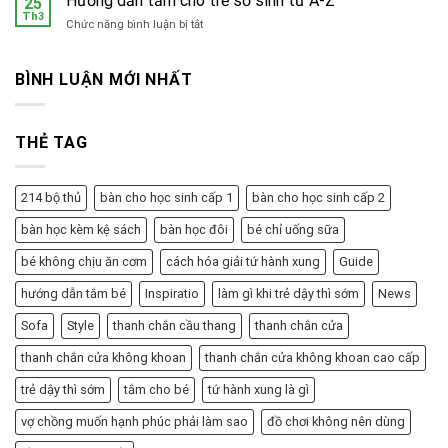
Hướng dẫn tắm cho trẻ sơ sinh từ A-Z
25
ở
Th3
gian
ở
Chức năng bình luận bị tắt
bộ
Hướng
phận
dẫn
sinh
tắm
BÌNH LUẬN MỚI NHẤT
dục
cho
nữ
trẻ
sơ
THẺ TAG
sinh
từ
A-
Z
214 bộ thủ
bàn cho học sinh cấp 1
bàn cho học sinh cấp 2
bàn học kèm kệ sách
bàn học đôi
bé chỉ uống sữa
bé không chịu ăn cơm
cách hóa giải tứ hành xung
Guide
hướng dẫn tắm bé
Inspiratio
làm gì khi trẻ dậy thì sớm
News
Sofa
Style
thanh chắn cầu thang
thanh chắn cửa
thanh chắn cửa không khoan
thanh chắn cửa không khoan cao cấp
trẻ dậy thì sớm
tắm cho bé
tứ hành xung là gì
vợ chồng muốn hạnh phúc phải làm sao
đồ chơi không nên dùng