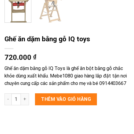
Ghế ăn dặm bằng gỗ IQ toys
720.000
₫
Ghế ăn dặm bằng gỗ IQ Toys là ghế ăn bột bằng gỗ chắc
khỏe dùng xuất khẩu. Mebe1080 giao hàng lắp đặt tận nơi
chuyên cung cấp các sản phẩm cho mẹ và bé 0914403667
Ghế ăn dặm bằng gỗ IQ toys số lượng
THÊM VÀO GIỎ HÀNG