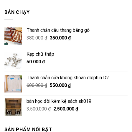
là:
tại
2.500.000 ₫.
là:
BÁN CHẠY
2.050.000 ₫.
Thanh chắn cầu thang bằng gỗ
Giá
Giá
380.000
₫
350.000
₫
gốc
hiện
là:
tại
Kẹp chữ thập
380.000 ₫.
là:
50.000
₫
350.000 ₫.
Thanh chắn cửa không khoan dolphin D2
Giá
Giá
600.000
₫
550.000
₫
gốc
hiện
là:
tại
bàn học đôi kèm kệ sách sk019
600.000 ₫.
là:
Giá
Giá
3.500.000
₫
2.500.000
₫
550.000 ₫.
gốc
hiện
là:
tại
3.500.000 ₫.
là:
SẢN PHẨM NỔI BẬT