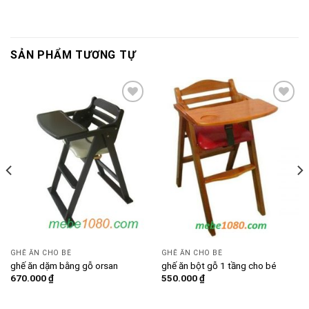
SẢN PHẨM TƯƠNG TỰ
Add to
Add to
wishlist
wishlist
GHẾ ĂN CHO BÉ
GHẾ ĂN CHO BÉ
ghế ăn dặm bằng gỗ orsan
ghế ăn bột gỗ 1 tầng cho bé
670.000
₫
550.000
₫