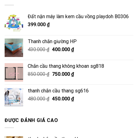
2.500.000 ₫.
Đất nặn máy làm kem cầu vồng playdoh B0306
399.000
₫
Thanh chắn giường HP
Giá
Giá
430.000
₫
400.000
₫
gốc
hiện
là:
tại
Chắn cầu thang không khoan sg818
430.000 ₫.
là:
Giá
Giá
850.000
₫
750.000
₫
400.000 ₫.
gốc
hiện
là:
tại
thanh chắn cầu thang sg616
850.000 ₫.
là:
Giá
Giá
480.000
₫
450.000
₫
750.000 ₫.
gốc
hiện
là:
tại
480.000 ₫.
là:
ĐƯỢC ĐÁNH GIÁ CAO
450.000 ₫.