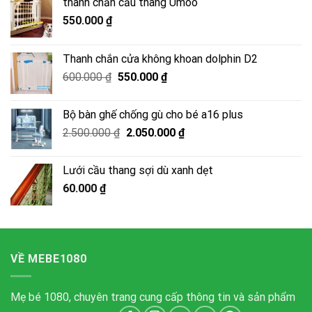
thanh chắn cầu thang Umoo
550.000
₫
Thanh chắn cửa không khoan dolphin D2
Giá
Giá
600.000
₫
550.000
₫
gốc
hiện
là:
tại
Bộ bàn ghế chống gù cho bé a16 plus
600.000 ₫.
là:
Giá
Giá
2.500.000
₫
2.050.000
₫
550.000 ₫.
gốc
hiện
là:
tại
Lưới cầu thang sợi dù xanh dẹt
2.500.000 ₫.
là:
60.000
₫
2.050.000 ₫.
VỀ MEBE1080
Mẹ bé 1080, chuyên trang cung cấp thông tin và sản phẩm