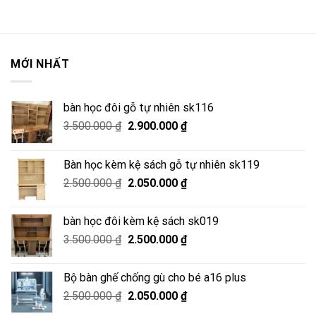
MỚI NHẤT
bàn học đôi gỗ tự nhiên sk116
Giá
Giá
3.500.000
₫
2.900.000
₫
gốc
hiện
là:
tại
Bàn học kèm kệ sách gỗ tự nhiên sk119
3.500.000 ₫.
là:
Giá
Giá
2.500.000
₫
2.050.000
₫
2.900.000 ₫.
gốc
hiện
là:
tại
bàn học đôi kèm kệ sách sk019
2.500.000 ₫.
là:
Giá
Giá
3.500.000
₫
2.500.000
₫
2.050.000 ₫.
gốc
hiện
là:
tại
Bộ bàn ghế chống gù cho bé a16 plus
3.500.000 ₫.
là:
Giá
Giá
2.500.000
₫
2.050.000
₫
2.500.000 ₫.
gốc
hiện