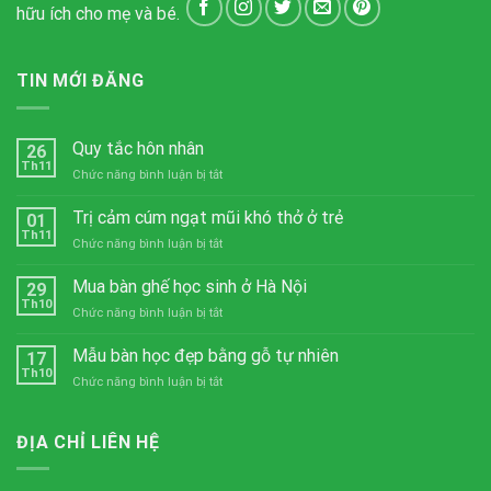
hữu ích cho mẹ và bé.
TIN MỚI ĐĂNG
Quy tắc hôn nhân
26
Th11
ở
Chức năng bình luận bị tắt
Quy
tắc
Trị cảm cúm ngạt mũi khó thở ở trẻ
01
hôn
Th11
ở
Chức năng bình luận bị tắt
nhân
Trị
cảm
Mua bàn ghế học sinh ở Hà Nội
29
cúm
Th10
ở
Chức năng bình luận bị tắt
ngạt
Mua
mũi
bàn
Mẫu bàn học đẹp bằng gỗ tự nhiên
khó
17
ghế
Th10
thở
ở
Chức năng bình luận bị tắt
học
ở
Mẫu
sinh
trẻ
bàn
ở
học
ĐỊA CHỈ LIÊN HỆ
Hà
đẹp
Nội
bằng