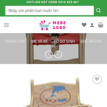
Chuyển
HOTLINE ĐẶT HÀNG 0914.403.667
Tìm
đến
kiếm:
nội
dung
TRANG CHỦ
/
MẸ VÀ BÉ
/
ĐỒ SƠ SINH
/
GHẾ ĂN CHO
BÉ
Add to
wishlist