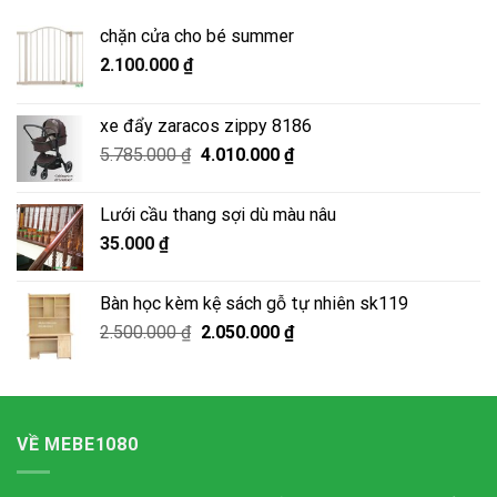
chặn cửa cho bé summer
2.100.000
₫
xe đẩy zaracos zippy 8186
Giá
Giá
5.785.000
₫
4.010.000
₫
gốc
hiện
là:
tại
Lưới cầu thang sợi dù màu nâu
5.785.000 ₫.
là:
35.000
₫
4.010.000 ₫.
Bàn học kèm kệ sách gỗ tự nhiên sk119
Giá
Giá
2.500.000
₫
2.050.000
₫
gốc
hiện
là:
tại
2.500.000 ₫.
là:
2.050.000 ₫.
VỀ MEBE1080