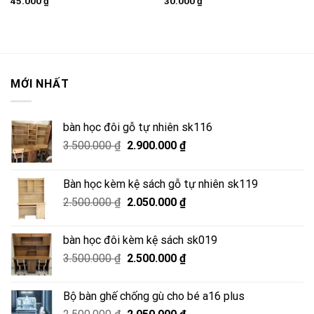
45.000
₫
30.000
₫
MỚI NHẤT
bàn học đôi gỗ tự nhiên sk116
Giá
Giá
3.500.000
₫
2.900.000
₫
gốc
hiện
là:
tại
Bàn học kèm kệ sách gỗ tự nhiên sk119
3.500.000 ₫.
là:
Giá
Giá
2.500.000
₫
2.050.000
₫
2.900.000 ₫.
gốc
hiện
là:
tại
bàn học đôi kèm kệ sách sk019
2.500.000 ₫.
là:
Giá
Giá
3.500.000
₫
2.500.000
₫
2.050.000 ₫.
gốc
hiện
là:
tại
Bộ bàn ghế chống gù cho bé a16 plus
3.500.000 ₫.
là:
Giá
Giá