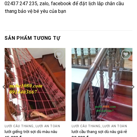
02437 247 235, zalo,
facebook
để đặt lịch lắp chắn cầu
thang bảo vệ bé yêu của bạn
SẢN PHẨM TƯƠNG TỰ
Add to
Add to
wishlist
wishlist
LƯỚI CẦU THANG, LƯỚI AN TOÀN
LƯỚI CẦU THANG, LƯỚI AN TOÀN
lưới giếng trời sợi dù màu nâu
lưới cầu thang sợi dù nâu giá rẻ