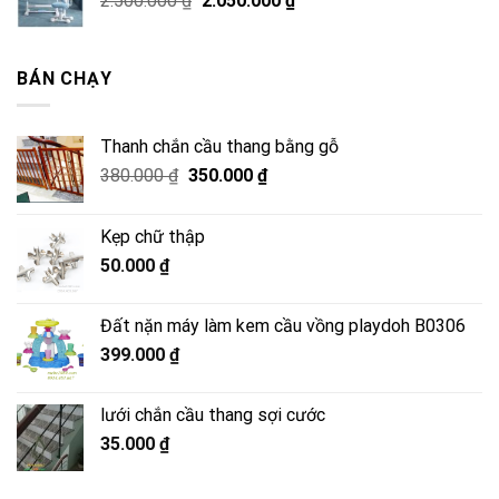
2.500.000
₫
2.050.000
₫
2.500.000 ₫.
gốc
hiện
là:
tại
2.500.000 ₫.
là:
BÁN CHẠY
2.050.000 ₫.
Thanh chắn cầu thang bằng gỗ
Giá
Giá
380.000
₫
350.000
₫
gốc
hiện
là:
tại
Kẹp chữ thập
380.000 ₫.
là:
50.000
₫
350.000 ₫.
Đất nặn máy làm kem cầu vồng playdoh B0306
399.000
₫
lưới chắn cầu thang sợi cước
35.000
₫