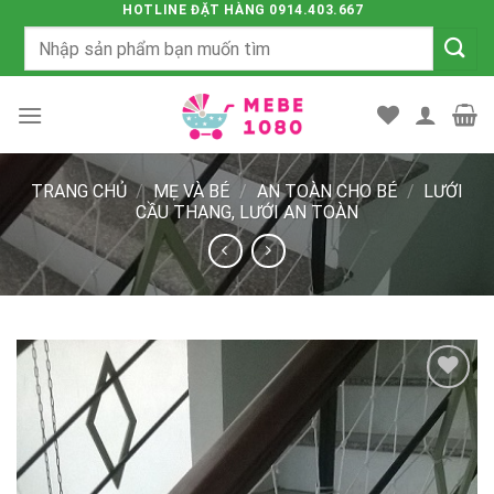
Chuyển
HOTLINE ĐẶT HÀNG 0914.403.667
Tìm
đến
kiếm:
nội
dung
TRANG CHỦ
/
MẸ VÀ BÉ
/
AN TOÀN CHO BÉ
/
LƯỚI
CẦU THANG, LƯỚI AN TOÀN
Add to
wishlist