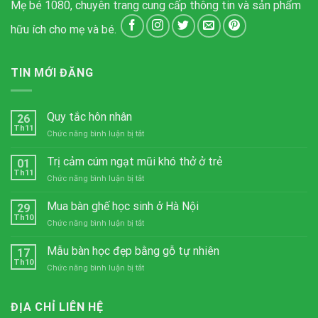
Mẹ bé 1080, chuyên trang cung cấp thông tin và sản phẩm
hữu ích cho mẹ và bé.
TIN MỚI ĐĂNG
Quy tắc hôn nhân
26
Th11
ở
Chức năng bình luận bị tắt
Quy
tắc
Trị cảm cúm ngạt mũi khó thở ở trẻ
01
hôn
Th11
ở
Chức năng bình luận bị tắt
nhân
Trị
cảm
Mua bàn ghế học sinh ở Hà Nội
29
cúm
Th10
ở
Chức năng bình luận bị tắt
ngạt
Mua
mũi
bàn
Mẫu bàn học đẹp bằng gỗ tự nhiên
khó
17
ghế
Th10
thở
ở
Chức năng bình luận bị tắt
học
ở
Mẫu
sinh
trẻ
bàn
ở
học
ĐỊA CHỈ LIÊN HỆ
Hà
đẹp