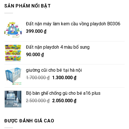
SẢN PHẨM NỔI BẬT
Đất nặn máy làm kem cầu vồng playdoh B0306
399.000
₫
Đất nặn playdoh 4 màu bổ sung
90.000
₫
giường cũi cho bé tại hà nội
Giá
Giá
1.700.000
₫
1.300.000
₫
gốc
hiện
là:
tại
Bộ bàn ghế chống gù cho bé a16 plus
1.700.000 ₫.
là:
Giá
Giá
2.500.000
₫
2.050.000
₫
1.300.000 ₫.
gốc
hiện
là:
tại
2.500.000 ₫.
là:
ĐƯỢC ĐÁNH GIÁ CAO
2.050.000 ₫.