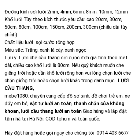
Đường kính sợi lưới 2mm, 4mm, 6mm, 8mm, 10mm, 12mm
Khổ lưới Tùy theo kích thước yêu cầu: cao 20cm, 30cm,
50cm, 80cm, 100cm, 150cm, 200cm, 300cm (chiều dài tùy
chỉnh)
Chất liệu lưới sợi cước tổng hợp
Màu sắc: Trắng, xanh lá cây, xanh ngọc
Lưu ý: Lưới che cầu thang sợi cước đơn giá tính theo mét
dài, chiều cao khổ lưới là 80cm. Nếu quý khách muốn che
giếng trời hoặc cần khổ lưới rộng hơn vui lòng chọn lưới che
chắn giếng trời hoặc chọn lưới khác trong danh mục
LƯỚI
CẦU THANG
,
mebe1080
, chuyên cung cấp đồ sơ sinh, đồ chơi trẻ em, xe
đẩy em bé,
vật tư lưới an toàn
,
thanh chắn cửa không
khoan
,
lưới cầu thang lưới an toàn
Giao hàng và lắp đặt
tận nhà tại Hà Nội. COD tphcm và toàn quốc.
Hãy đặt hàng hoặc gọi ngay cho chúng tôi 0914 403 667/