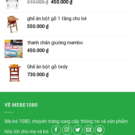
Giá
Giá
510.000
₫
450.000
₫
gốc
hiện
là:
tại
ghế ăn bột gỗ 1 tầng cho bé
510.000 ₫.
là:
550.000
₫
450.000 ₫.
thanh chắn giường mambo
450.000
₫
Ghế ăn bột gỗ tedy
730.000
₫
VỀ MEBE1080
Mẹ bé 1080, chuyên trang cung cấp thông tin và sản phẩm
hữu ích cho mẹ và bé.