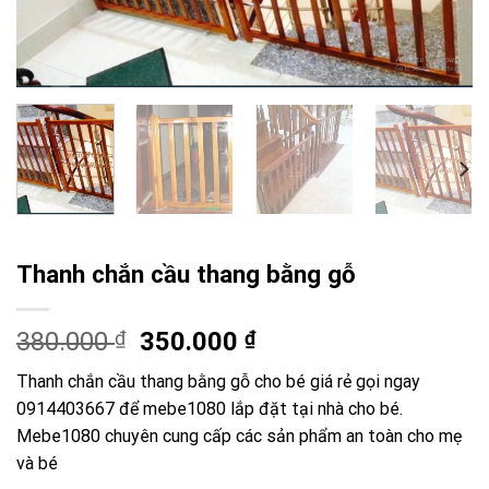
Thanh chắn cầu thang bằng gỗ
Giá
Giá
380.000
₫
350.000
₫
gốc
hiện
Thanh chắn cầu thang bằng gỗ cho bé giá rẻ gọi ngay
là:
tại
0914403667 để mebe1080 lắp đặt tại nhà cho bé.
380.000 ₫.
là:
Mebe1080 chuyên cung cấp các sản phẩm an toàn cho mẹ
350.000 ₫.
và bé