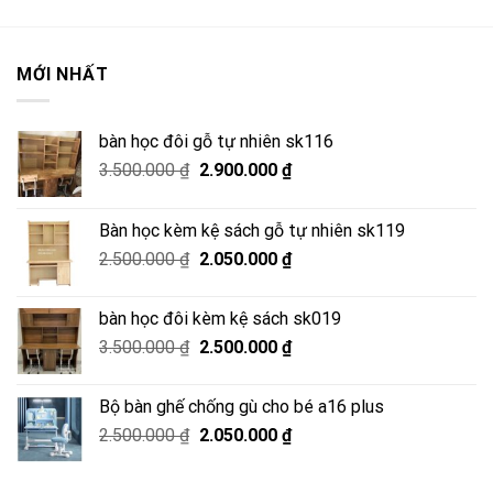
MỚI NHẤT
bàn học đôi gỗ tự nhiên sk116
Giá
Giá
3.500.000
₫
2.900.000
₫
gốc
hiện
là:
tại
Bàn học kèm kệ sách gỗ tự nhiên sk119
3.500.000 ₫.
là:
Giá
Giá
2.500.000
₫
2.050.000
₫
2.900.000 ₫.
gốc
hiện
là:
tại
bàn học đôi kèm kệ sách sk019
2.500.000 ₫.
là:
Giá
Giá
3.500.000
₫
2.500.000
₫
2.050.000 ₫.
gốc
hiện
là:
tại
Bộ bàn ghế chống gù cho bé a16 plus
3.500.000 ₫.
là:
Giá
Giá
2.500.000
₫
2.050.000
₫
2.500.000 ₫.
gốc
hiện
là:
tại