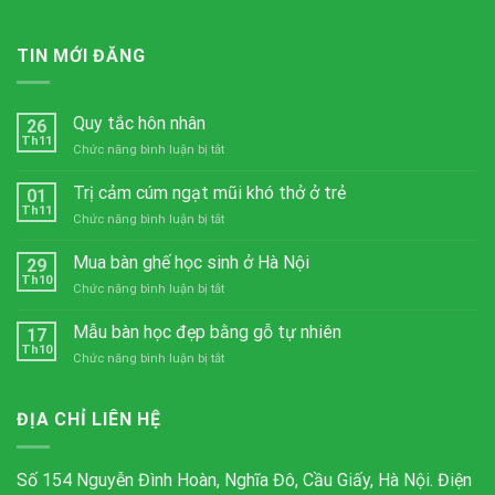
TIN MỚI ĐĂNG
Quy tắc hôn nhân
26
Th11
ở
Chức năng bình luận bị tắt
Quy
tắc
Trị cảm cúm ngạt mũi khó thở ở trẻ
01
hôn
Th11
ở
Chức năng bình luận bị tắt
nhân
Trị
cảm
Mua bàn ghế học sinh ở Hà Nội
29
cúm
Th10
ở
Chức năng bình luận bị tắt
ngạt
Mua
mũi
bàn
Mẫu bàn học đẹp bằng gỗ tự nhiên
khó
17
ghế
Th10
thở
ở
Chức năng bình luận bị tắt
học
ở
Mẫu
sinh
trẻ
bàn
ở
học
ĐỊA CHỈ LIÊN HỆ
Hà
đẹp
Nội
bằng
gỗ
Số 154 Nguyễn Đình Hoàn, Nghĩa Đô, Cầu Giấy, Hà Nội. Điện
tự