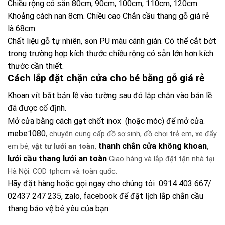
Chiều rộng có sẵn 80cm, 90cm, 100cm, 110cm, 120cm.
Khoảng cách nan 8cm. Chiều cao Chắn cầu thang gỗ giá rẻ
là 68cm.
Chất liệu gỗ tự nhiên, sơn PU màu cánh gián. Có thể cắt bớt
trong trường hợp kích thước chiều rộng có sẵn lớn hơn kích
thước cần thiết.
Cách lắp đặt chặn cửa cho bé bằng gỗ giá rẻ
Khoan vít bắt bản lề vào tường sau đó lắp chắn vào bản lề
đã được cố định.
Mở cửa bằng cách gạt chốt inox (hoặc móc) để mở cửa.
mebe1080
, chuyên cung cấp đồ sơ sinh, đồ chơi trẻ em, xe đẩy
thanh chắn cửa không khoan
em bé,
vật tư lưới an toàn
,
,
lưới cầu thang lưới an toàn
Giao hàng và lắp đặt tận nhà tại
Hà Nội. COD tphcm và toàn quốc.
Hãy đặt hàng hoặc gọi ngay cho chúng tôi 0914 403 667/
02437 247 235, zalo, facebook để đặt lịch lắp chắn cầu
thang bảo vệ bé yêu của bạn