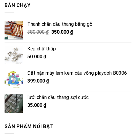
2.500.000 ₫.
là:
BÁN CHẠY
2.050.000 ₫.
Thanh chắn cầu thang bằng gỗ
Giá
Giá
380.000
₫
350.000
₫
gốc
hiện
là:
tại
Kẹp chữ thập
380.000 ₫.
là:
50.000
₫
350.000 ₫.
Đất nặn máy làm kem cầu vồng playdoh B0306
399.000
₫
lưới chắn cầu thang sợi cước
35.000
₫
SẢN PHẨM NỔI BẬT