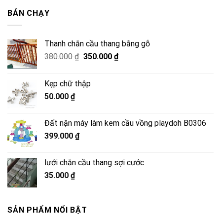
2.500.000 ₫.
là:
BÁN CHẠY
2.050.000 ₫.
Thanh chắn cầu thang bằng gỗ
Giá
Giá
380.000
₫
350.000
₫
gốc
hiện
là:
tại
Kẹp chữ thập
380.000 ₫.
là:
50.000
₫
350.000 ₫.
Đất nặn máy làm kem cầu vồng playdoh B0306
399.000
₫
lưới chắn cầu thang sợi cước
35.000
₫
SẢN PHẨM NỔI BẬT