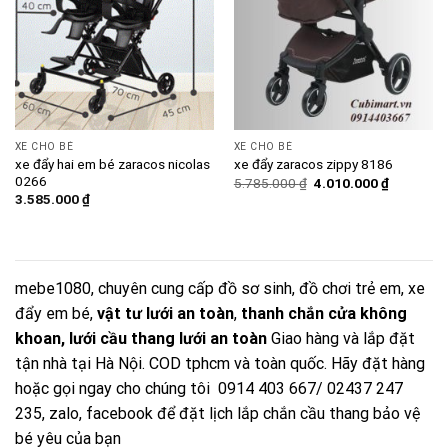
XE CHO BÉ
XE CHO BÉ
xe đẩy hai em bé zaracos nicolas
xe đẩy zaracos zippy 8186
0266
Giá
Giá
5.785.000
₫
4.010.000
₫
gốc
hiện
3.585.000
₫
là:
tại
5.785.000 ₫.
là:
4.010.000
mebe1080
, chuyên cung cấp đồ sơ sinh, đồ chơi trẻ em, xe
đẩy em bé,
vật tư lưới an toàn
,
thanh chắn cửa không
khoan
,
lưới cầu thang lưới an toàn
Giao hàng và lắp đặt
tận nhà tại Hà Nội. COD tphcm và toàn quốc. Hãy đặt hàng
hoặc gọi ngay cho chúng tôi 0914 403 667/ 02437 247
235, zalo,
facebook
để đặt lịch lắp chắn cầu thang bảo vệ
bé yêu của bạn