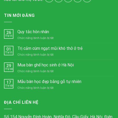
TIN MỚI ĐĂNG
Quy tắc hôn nhân
26
Th11
ở
Chức năng bình luận bị tắt
Quy
tắc
Trị cảm cúm ngạt mũi khó thở ở trẻ
01
hôn
Th11
ở
Chức năng bình luận bị tắt
nhân
Trị
cảm
Mua bàn ghế học sinh ở Hà Nội
29
cúm
Th10
ở
Chức năng bình luận bị tắt
ngạt
Mua
mũi
bàn
Mẫu bàn học đẹp bằng gỗ tự nhiên
khó
17
ghế
Th10
thở
ở
Chức năng bình luận bị tắt
học
ở
Mẫu
sinh
trẻ
bàn
ở
học
ĐỊA CHỈ LIÊN HỆ
Hà
đẹp
Nội
bằng
gỗ
Số 154 Nguyễn Đình Hoàn, Nghĩa Đô, Cầu Giấy, Hà Nội. Điện