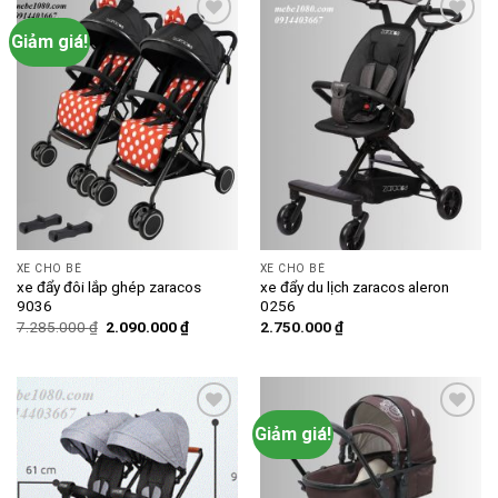
Giảm giá!
Add to
Add to
wishlist
wishlist
XE CHO BÉ
XE CHO BÉ
xe đẩy đôi lắp ghép zaracos
xe đẩy du lịch zaracos aleron
9036
0256
Giá
Giá
7.285.000
₫
2.090.000
₫
2.750.000
₫
gốc
hiện
là:
tại
7.285.000 ₫.
là:
2.090.000 ₫.
Giảm giá!
Add to
Add to
wishlist
wishlist