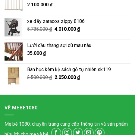
2.100.000
₫
xe đẩy zaracos zippy 8186
Giá
Giá
5.785.000
₫
4.010.000
₫
gốc
hiện
là:
tại
Lưới cầu thang sợi dù màu nâu
5.785.000 ₫.
là:
35.000
₫
4.010.000 ₫.
Bàn học kèm kệ sách gỗ tự nhiên sk119
Giá
Giá
2.500.000
₫
2.050.000
₫
gốc
hiện
là:
tại
2.500.000 ₫.
là:
2.050.000 ₫.
VỀ MEBE1080
Mẹ bé 1080, chuyên trang cung cấp thông tin và sản phẩm
hữu ích cho mẹ và bé.