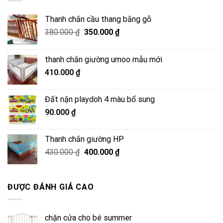
Thanh chắn cầu thang bằng gỗ
Giá
Giá
380.000
₫
350.000
₫
gốc
hiện
là:
tại
thanh chắn giường umoo mẫu mới
380.000 ₫.
là:
410.000
₫
350.000 ₫.
Đất nặn playdoh 4 màu bổ sung
90.000
₫
Thanh chắn giường HP
Giá
Giá
430.000
₫
400.000
₫
gốc
hiện
là:
tại
430.000 ₫.
là:
ĐƯỢC ĐÁNH GIÁ CAO
400.000 ₫.
chặn cửa cho bé summer