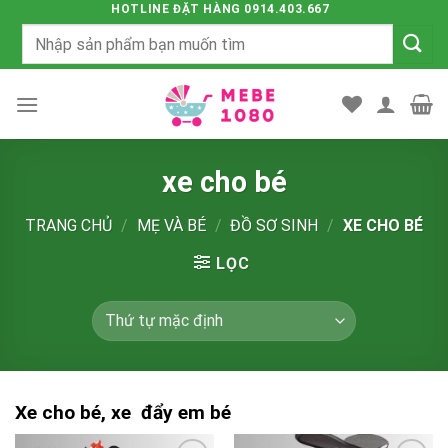
Chuyển
HOTLINE ĐẶT HÀNG 0914.403.667
Tìm
đến
kiếm:
nội
dung
xe cho bé
TRANG CHỦ
/
MẸ VÀ BÉ
/
ĐỒ SƠ SINH
/
XE CHO BÉ
LỌC
Xe cho bé, xe đẩy em bé