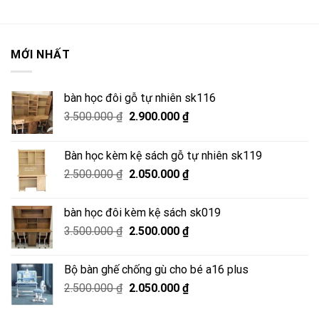
MỚI NHẤT
bàn học đôi gỗ tự nhiên sk116
Giá
Giá
3.500.000
₫
2.900.000
₫
gốc
hiện
là:
tại
Bàn học kèm kệ sách gỗ tự nhiên sk119
3.500.000 ₫.
là:
Giá
Giá
2.500.000
₫
2.050.000
₫
2.900.000 ₫.
gốc
hiện
là:
tại
bàn học đôi kèm kệ sách sk019
2.500.000 ₫.
là:
Giá
Giá
3.500.000
₫
2.500.000
₫
2.050.000 ₫.
gốc
hiện
là:
tại
Bộ bàn ghế chống gù cho bé a16 plus
3.500.000 ₫.
là:
Giá
Giá
2.500.000
₫
2.050.000
₫
2.500.000 ₫.
gốc
hiện
là:
tại