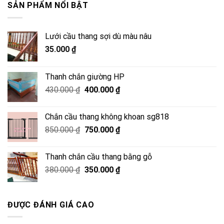
7.285.000 ₫.
là:
SẢN PHẨM NỔI BẬT
2.090.000 ₫.
Lưới cầu thang sợi dù màu nâu
35.000
₫
Thanh chắn giường HP
Giá
Giá
430.000
₫
400.000
₫
gốc
hiện
là:
tại
Chắn cầu thang không khoan sg818
430.000 ₫.
là:
Giá
Giá
850.000
₫
750.000
₫
400.000 ₫.
gốc
hiện
là:
tại
Thanh chắn cầu thang bằng gỗ
850.000 ₫.
là:
Giá
Giá
380.000
₫
350.000
₫
750.000 ₫.
gốc
hiện
là:
tại
380.000 ₫.
là:
ĐƯỢC ĐÁNH GIÁ CAO
350.000 ₫.