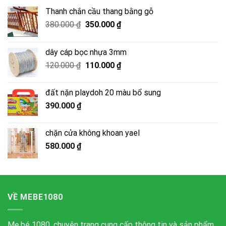
Thanh chắn cầu thang bằng gỗ
Giá
Giá
380.000
₫
350.000
₫
gốc
hiện
là:
tại
dây cáp bọc nhựa 3mm
380.000 ₫.
là:
Giá
Giá
120.000
₫
110.000
₫
350.000 ₫.
gốc
hiện
là:
tại
đất nặn playdoh 20 màu bổ sung
120.000 ₫.
là:
390.000
₫
110.000 ₫.
chặn cửa không khoan yael
580.000
₫
VỀ MEBE1080
Mẹ bé 1080, chuyên trang cung cấp thông tin và sản phẩm