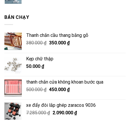
gốc
hiện
là:
tại
2.500.000 ₫.
là:
BÁN CHẠY
2.050.000 ₫.
Thanh chắn cầu thang bằng gỗ
Giá
Giá
380.000
₫
350.000
₫
gốc
hiện
là:
tại
Kẹp chữ thập
380.000 ₫.
là:
50.000
₫
350.000 ₫.
thanh chắn cửa không khoan bước qua
Giá
Giá
500.000
₫
450.000
₫
gốc
hiện
là:
tại
xe đẩy đôi lắp ghép zaracos 9036
500.000 ₫.
là:
Giá
Giá
7.285.000
₫
2.090.000
₫
450.000 ₫.
gốc
hiện
là:
tại