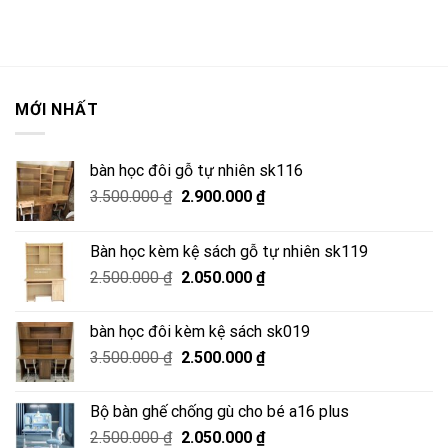
MỚI NHẤT
bàn học đôi gỗ tự nhiên sk116
Giá
Giá
3.500.000
₫
2.900.000
₫
gốc
hiện
là:
tại
Bàn học kèm kệ sách gỗ tự nhiên sk119
3.500.000 ₫.
là:
Giá
Giá
2.500.000
₫
2.050.000
₫
2.900.000 ₫.
gốc
hiện
là:
tại
bàn học đôi kèm kệ sách sk019
2.500.000 ₫.
là:
Giá
Giá
3.500.000
₫
2.500.000
₫
2.050.000 ₫.
gốc
hiện
là:
tại
Bộ bàn ghế chống gù cho bé a16 plus
3.500.000 ₫.
là:
Giá
Giá
2.500.000
₫
2.050.000
₫
2.500.000 ₫.