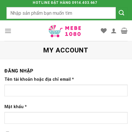
Chuyển
HOTLINE ĐẶT HÀNG 0914.403.667
Tìm
đến
kiếm:
nội
dung
MY ACCOUNT
ĐĂNG NHẬP
Tên tài khoản hoặc địa chỉ email
*
Mật khẩu
*