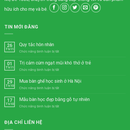
hữu ích cho mẹ và bé.
TIN MỚI ĐĂNG
Quy tắc hôn nhân
26
Th11
ở
Chức năng bình luận bị tắt
Quy
tắc
Trị cảm cúm ngạt mũi khó thở ở trẻ
01
hôn
Th11
ở
Chức năng bình luận bị tắt
nhân
Trị
cảm
Mua bàn ghế học sinh ở Hà Nội
29
cúm
Th10
ở
Chức năng bình luận bị tắt
ngạt
Mua
mũi
bàn
Mẫu bàn học đẹp bằng gỗ tự nhiên
khó
17
ghế
Th10
thở
ở
Chức năng bình luận bị tắt
học
ở
Mẫu
sinh
trẻ
bàn
ở
học
ĐỊA CHỈ LIÊN HỆ
Hà
đẹp
Nội