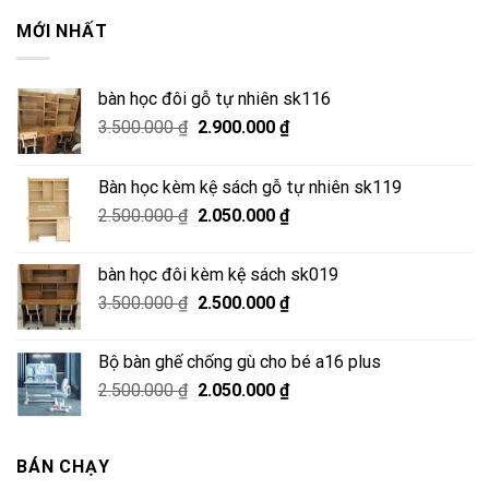
MỚI NHẤT
bàn học đôi gỗ tự nhiên sk116
Giá
Giá
3.500.000
₫
2.900.000
₫
gốc
hiện
là:
tại
Bàn học kèm kệ sách gỗ tự nhiên sk119
3.500.000 ₫.
là:
Giá
Giá
2.500.000
₫
2.050.000
₫
2.900.000 ₫.
gốc
hiện
là:
tại
bàn học đôi kèm kệ sách sk019
2.500.000 ₫.
là:
Giá
Giá
3.500.000
₫
2.500.000
₫
2.050.000 ₫.
gốc
hiện
là:
tại
Bộ bàn ghế chống gù cho bé a16 plus
3.500.000 ₫.
là:
Giá
Giá
2.500.000
₫
2.050.000
₫
2.500.000 ₫.
gốc
hiện
là:
tại
2.500.000 ₫.
là:
BÁN CHẠY
2.050.000 ₫.