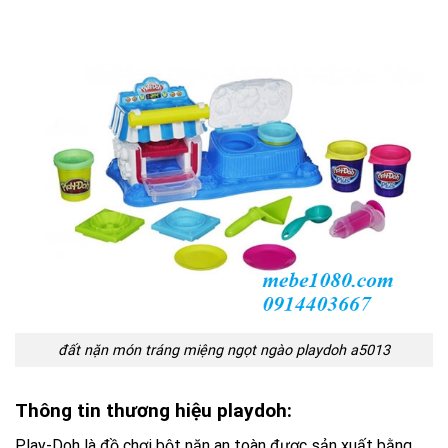
đất nặn món tráng miệng ngọt ngào playdoh a5013
Thông tin thương hiệu playdoh:
Play-Doh là đồ chơi bột nặn an toàn được sản xuất bằng