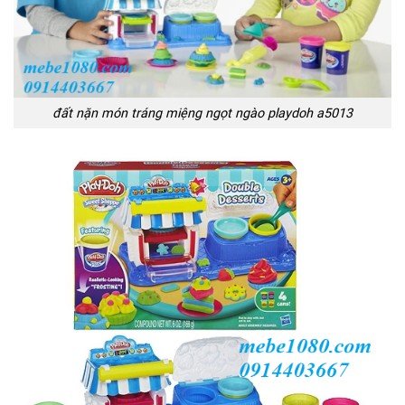
đất nặn món tráng miệng ngọt ngào playdoh a5013