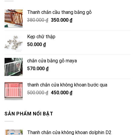
Thanh chắn cầu thang bằng gỗ
Giá
Giá
380.000
₫
350.000
₫
gốc
hiện
là:
tại
Kẹp chữ thập
380.000 ₫.
là:
50.000
₫
350.000 ₫.
chắn cửa bằng gỗ maya
570.000
₫
thanh chắn cửa không khoan bước qua
Giá
Giá
500.000
₫
450.000
₫
gốc
hiện
là:
tại
500.000 ₫.
là:
SẢN PHẨM NỔI BẬT
450.000 ₫.
Thanh chắn cửa không khoan dolphin D2