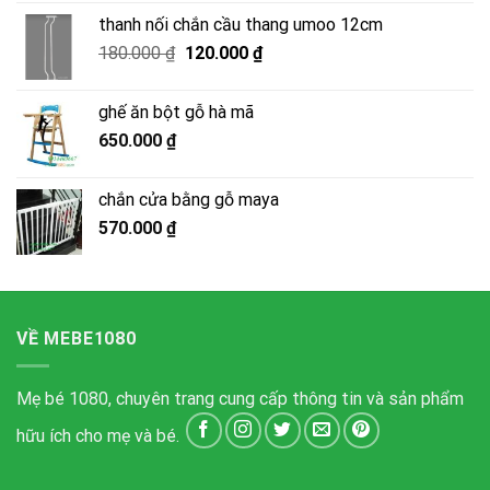
là:
tại
thanh nối chắn cầu thang umoo 12cm
1.700.000 ₫.
là:
Giá
Giá
180.000
₫
120.000
₫
1.300.000 ₫.
gốc
hiện
là:
tại
ghế ăn bột gỗ hà mã
180.000 ₫.
là:
650.000
₫
120.000 ₫.
chắn cửa bằng gỗ maya
570.000
₫
VỀ MEBE1080
Mẹ bé 1080, chuyên trang cung cấp thông tin và sản phẩm
hữu ích cho mẹ và bé.