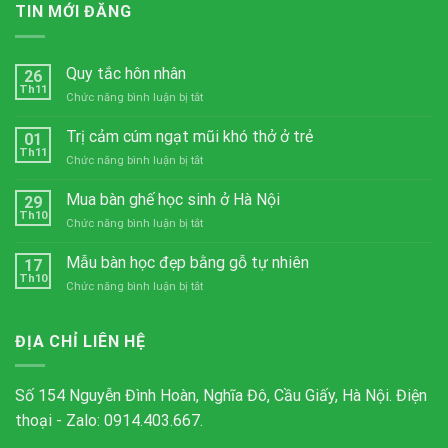
TIN MỚI ĐĂNG
Quy tắc hôn nhân
26
Th11
ở
Chức năng bình luận bị tắt
Quy
tắc
Trị cảm cúm ngạt mũi khó thở ở trẻ
01
hôn
Th11
ở
Chức năng bình luận bị tắt
nhân
Trị
cảm
Mua bàn ghế học sinh ở Hà Nội
29
cúm
Th10
ở
Chức năng bình luận bị tắt
ngạt
Mua
mũi
bàn
Mẫu bàn học đẹp bằng gỗ tự nhiên
khó
17
ghế
Th10
thở
ở
Chức năng bình luận bị tắt
học
ở
Mẫu
sinh
trẻ
bàn
ở
học
ĐỊA CHỈ LIÊN HỆ
Hà
đẹp
Nội
bằng
gỗ
Số 154 Nguyễn Đình Hoàn, Nghĩa Đô, Cầu Giấy, Hà Nội. Điện
tự
thoại - Zalo: 0914.403.667.
nhiên