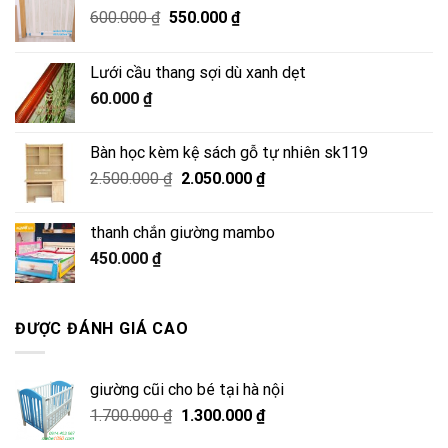
Giá
Giá
600.000
₫
550.000
₫
gốc
hiện
là:
tại
Lưới cầu thang sợi dù xanh dẹt
600.000 ₫.
là:
60.000
₫
550.000 ₫.
Bàn học kèm kệ sách gỗ tự nhiên sk119
Giá
Giá
2.500.000
₫
2.050.000
₫
gốc
hiện
là:
tại
thanh chắn giường mambo
2.500.000 ₫.
là:
450.000
₫
2.050.000 ₫.
ĐƯỢC ĐÁNH GIÁ CAO
giường cũi cho bé tại hà nội
Giá
Giá
1.700.000
₫
1.300.000
₫
gốc
hiện