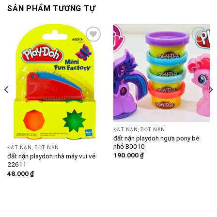
SẢN PHẨM TƯƠNG TỰ
Add to
Add to
wishlist
wishlist
ĐẤT NẶN, BỘT NẶN
đất nặn playdoh ngựa pony bé
nhỏ B0010
ĐẤT NẶN, BỘT NẶN
190.000
₫
đất nặn playdoh nhà máy vui vẻ
22611
48.000
₫