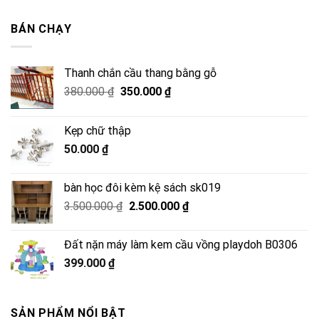
là:
tại
2.500.000 ₫.
là:
BÁN CHẠY
2.050.000 ₫.
Thanh chắn cầu thang bằng gỗ
Giá
Giá
380.000
₫
350.000
₫
gốc
hiện
là:
tại
Kẹp chữ thập
380.000 ₫.
là:
50.000
₫
350.000 ₫.
bàn học đôi kèm kệ sách sk019
Giá
Giá
3.500.000
₫
2.500.000
₫
gốc
hiện
là:
tại
Đất nặn máy làm kem cầu vồng playdoh B0306
3.500.000 ₫.
là:
399.000
₫
2.500.000 ₫.
SẢN PHẨM NỔI BẬT