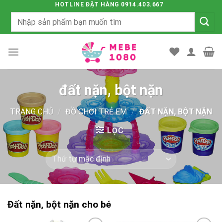
Chuyển
HOTLINE ĐẶT HÀNG 0914.403.667
Tìm
đến
kiếm:
nội
dung
đất nặn, bột nặn
TRANG CHỦ
/
ĐỒ CHƠI TRẺ EM
/
ĐẤT NẶN, BỘT NẶN
LỌC
Đất nặn, bột nặn cho bé