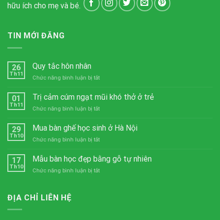
hữu ích cho mẹ và bé.
TIN MỚI ĐĂNG
Quy tắc hôn nhân
26
Th11
ở
Chức năng bình luận bị tắt
Quy
tắc
Trị cảm cúm ngạt mũi khó thở ở trẻ
01
hôn
Th11
ở
Chức năng bình luận bị tắt
nhân
Trị
cảm
Mua bàn ghế học sinh ở Hà Nội
29
cúm
Th10
ở
Chức năng bình luận bị tắt
ngạt
Mua
mũi
bàn
Mẫu bàn học đẹp bằng gỗ tự nhiên
khó
17
ghế
Th10
thở
ở
Chức năng bình luận bị tắt
học
ở
Mẫu
sinh
trẻ
bàn
ở
học
ĐỊA CHỈ LIÊN HỆ
Hà
đẹp
Nội
bằng