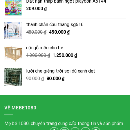
Đất nặn tháp bánh ngọt playdoh A5144
209.000
₫
thanh chắn cầu thang sg616
Giá
Giá
480.000
₫
450.000
₫
gốc
hiện
là:
tại
cũi gỗ mộc cho bé
480.000 ₫.
là:
Giá
Giá
1.300.000
₫
1.250.000
₫
450.000 ₫.
gốc
hiện
là:
tại
lưới che giếng trời sợi dù xanh dẹt
1.300.000 ₫.
là:
Giá
Giá
90.000
₫
80.000
₫
1.250.000 ₫.
gốc
hiện
là:
tại
90.000 ₫.
là:
80.000 ₫.
VỀ MEBE1080
Mẹ bé 1080, chuyên trang cung cấp thông tin và sản phẩm