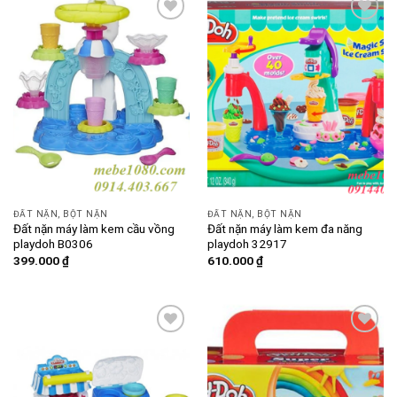
Add to
Add to
wishlist
wishlist
ĐẤT NẶN, BỘT NẶN
ĐẤT NẶN, BỘT NẶN
Đất nặn máy làm kem cầu vồng
Đất nặn máy làm kem đa năng
playdoh B0306
playdoh 32917
399.000
₫
610.000
₫
Add to
Add to
wishlist
wishlist