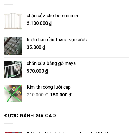
chặn cửa cho bé summer
2.100.000
₫
lưới chắn cầu thang sợi cước
35.000
₫
chắn cửa bằng gỗ maya
570.000
₫
Kìm thi công lưới cáp
Giá
Giá
210.000
₫
150.000
₫
gốc
hiện
là:
tại
210.000 ₫.
là:
ĐƯỢC ĐÁNH GIÁ CAO
150.000 ₫.