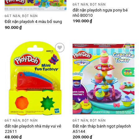
ĐẤT NẶN, BỘT NẶN
đất nặn playdoh ngựa pony bé
nhỏ B0010
ĐẤT NẶN, BỘT NẶN
190.000
₫
Đất nặn playdoh 4 màu bổ sung
90.000
₫
Add to
Add to
wishlist
wishlist
ĐẤT NẶN, BỘT NẶN
ĐẤT NẶN, BỘT NẶN
đất nặn playdoh nhà máy vui vẻ
Đất nặn tháp bánh ngọt playdoh
22611
A5144
48.000
₫
209.000
₫