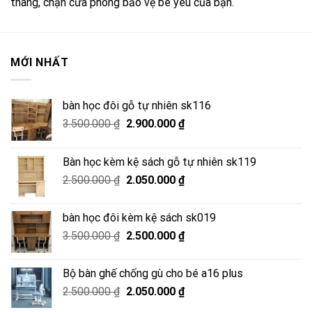
thang, chặn cửa phòng bảo vệ bé yêu của bạn.
MỚI NHẤT
bàn học đôi gỗ tự nhiên sk116
Giá
Giá
3.500.000
₫
2.900.000
₫
gốc
hiện
là:
tại
Bàn học kèm kệ sách gỗ tự nhiên sk119
3.500.000 ₫.
là:
Giá
Giá
2.500.000
₫
2.050.000
₫
2.900.000 ₫.
gốc
hiện
là:
tại
bàn học đôi kèm kệ sách sk019
2.500.000 ₫.
là:
Giá
Giá
3.500.000
₫
2.500.000
₫
2.050.000 ₫.
gốc
hiện
là:
tại
Bộ bàn ghế chống gù cho bé a16 plus
3.500.000 ₫.
là:
Giá
Giá
2.500.000
₫
2.050.000
₫
2.500.000 ₫.
gốc
hiện