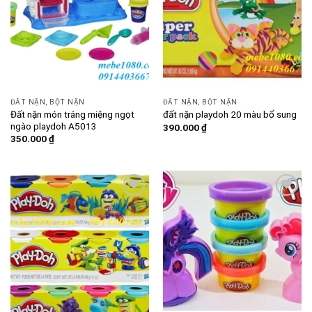
ĐẤT NẶN, BỘT NẶN
ĐẤT NẶN, BỘT NẶN
Đất nặn món tráng miệng ngọt
đất nặn playdoh 20 màu bổ sung
ngào playdoh A5013
390.000
₫
350.000
₫
Add to
Add to
wishlist
wishlist