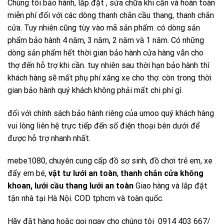
Chúng tôi bảo hành, lắp đặt , sửa chữa khi cần và hoàn toàn
miễn phí đối với các dòng thanh chắn cầu thang, thanh chắn
cửa. Tuy nhiên cũng tùy vào mã sản phẩm. có dòng sản
phẩm bảo hành 4 năm, 3 năm, 2 năm và 1 năm. Có những
dòng sản phẩm hết thời gian bảo hành cửa hàng vẫn cho
thợ đến hỗ trợ khi cần. tuy nhiên sau thời hạn bảo hành thì
khách hàng sẽ mất phụ phí xăng xe cho thợ. còn trong thời
gian bảo hành quý khách không phải mất chi phí gì.
đối với chính sách bảo hành riêng của umoo quý khách hàng
vui lòng liên hệ trực tiếp đến số điện thoại bên dưới để
được hỗ trợ nhanh nhất.
mebe1080, chuyên cung cấp đồ sơ sinh, đồ chơi trẻ em, xe
đẩy em bé,
vật tư lưới an toàn
,
thanh chắn cửa không
khoan
,
lưới cầu thang lưới an toàn
Giao hàng và lắp đặt
tận nhà tại Hà Nội. COD tphcm và toàn quốc.
Hãy đặt hàng hoặc gọi ngay cho chúng tôi 0914 403 667/