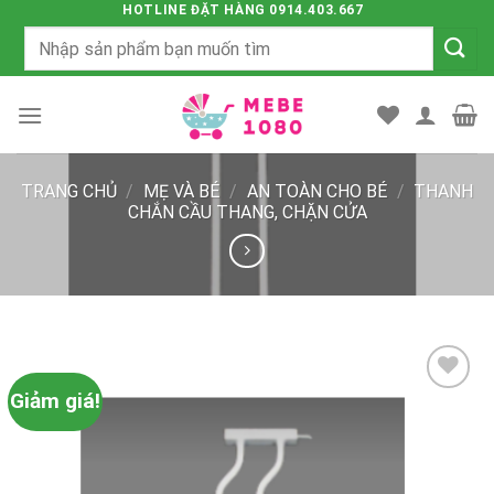
Chuyển
HOTLINE ĐẶT HÀNG 0914.403.667
Tìm
đến
kiếm:
nội
dung
TRANG CHỦ
/
MẸ VÀ BÉ
/
AN TOÀN CHO BÉ
/
THANH
CHẮN CẦU THANG, CHẶN CỬA
Giảm giá!
Add to
wishlist