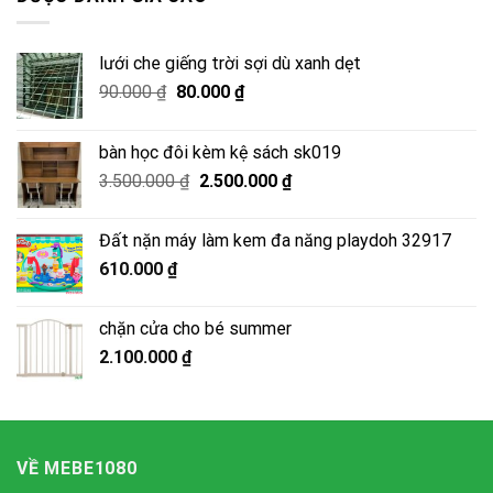
110.000 ₫.
lưới che giếng trời sợi dù xanh dẹt
Giá
Giá
90.000
₫
80.000
₫
gốc
hiện
là:
tại
bàn học đôi kèm kệ sách sk019
90.000 ₫.
là:
Giá
Giá
3.500.000
₫
2.500.000
₫
80.000 ₫.
gốc
hiện
là:
tại
Đất nặn máy làm kem đa năng playdoh 32917
3.500.000 ₫.
là:
610.000
₫
2.500.000 ₫.
chặn cửa cho bé summer
2.100.000
₫
VỀ MEBE1080