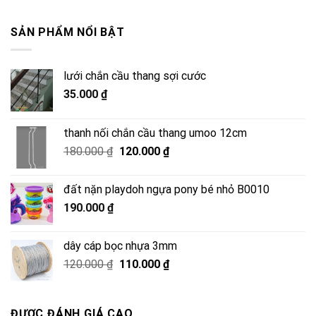
SẢN PHẨM NỔI BẬT
lưới chắn cầu thang sợi cước
35.000
₫
thanh nối chắn cầu thang umoo 12cm
Giá
Giá
180.000
₫
120.000
₫
gốc
hiện
là:
tại
đất nặn playdoh ngựa pony bé nhỏ B0010
180.000 ₫.
là:
190.000
₫
120.000 ₫.
dây cáp bọc nhựa 3mm
Giá
Giá
120.000
₫
110.000
₫
gốc
hiện
là:
tại
120.000 ₫.
là:
ĐƯỢC ĐÁNH GIÁ CAO