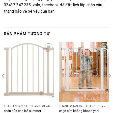
02437 247 235, zalo, facebook để đặt lịch lắp chắn cầu
thang bảo vệ bé yêu của bạn
SẢN PHẨM TƯƠNG TỰ
Add to
Add to
wishlist
wishlist
THANH CHẮN CẦU THANG, CHẶN CỬA
THANH CHẮN CẦU THANG, CHẶN CỬA
chặn cửa cho bé summer
chặn cửa không khoan yael