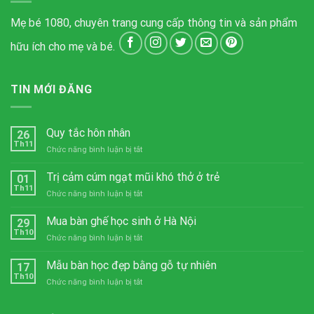
Mẹ bé 1080, chuyên trang cung cấp thông tin và sản phẩm
hữu ích cho mẹ và bé.
TIN MỚI ĐĂNG
Quy tắc hôn nhân
26
Th11
ở
Chức năng bình luận bị tắt
Quy
tắc
Trị cảm cúm ngạt mũi khó thở ở trẻ
01
hôn
Th11
ở
Chức năng bình luận bị tắt
nhân
Trị
cảm
Mua bàn ghế học sinh ở Hà Nội
29
cúm
Th10
ở
Chức năng bình luận bị tắt
ngạt
Mua
mũi
bàn
Mẫu bàn học đẹp bằng gỗ tự nhiên
khó
17
ghế
Th10
thở
ở
Chức năng bình luận bị tắt
học
ở
Mẫu
sinh
trẻ
bàn
ở