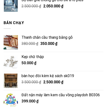
3.500.000 ₫.
là:
Giá
Giá
2.500.000
₫
2.050.000
₫
2.500.000 ₫.
gốc
hiện
là:
tại
2.500.000 ₫.
là:
BÁN CHẠY
2.050.000 ₫.
Thanh chắn cầu thang bằng gỗ
Giá
Giá
380.000
₫
350.000
₫
gốc
hiện
là:
tại
Kẹp chữ thập
380.000 ₫.
là:
50.000
₫
350.000 ₫.
bàn học đôi kèm kệ sách sk019
Giá
Giá
3.500.000
₫
2.500.000
₫
gốc
hiện
là:
tại
Đất nặn máy làm kem cầu vồng playdoh B0306
3.500.000 ₫.
là:
399.000
₫
2.500.000 ₫.