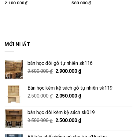
2.100.000
₫
580.000
₫
MỚI NHẤT
bàn học đôi gỗ tự nhiên sk116
Giá
Giá
3.500.000
₫
2.900.000
₫
gốc
hiện
là:
tại
Bàn học kèm kệ sách gỗ tự nhiên sk119
3.500.000 ₫.
là:
Giá
Giá
2.500.000
₫
2.050.000
₫
2.900.000 ₫.
gốc
hiện
là:
tại
bàn học đôi kèm kệ sách sk019
2.500.000 ₫.
là:
Giá
Giá
3.500.000
₫
2.500.000
₫
2.050.000 ₫.
gốc
hiện
là:
tại
Bộ bàn ghế chống gù cho bé a16 plus