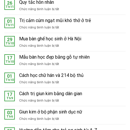
Quy tắc hôn nhân
26
Th11
ở
Chức năng bình luận bị tắt
Quy
tắc
Trị cảm cúm ngạt mũi khó thở ở trẻ
01
hôn
Th11
ở
Chức năng bình luận bị tắt
nhân
Trị
cảm
Mua bàn ghế học sinh ở Hà Nội
29
cúm
Th10
ở
Chức năng bình luận bị tắt
ngạt
Mua
mũi
bàn
Mẫu bàn học đẹp bằng gỗ tự nhiên
khó
17
ghế
Th10
thở
ở
Chức năng bình luận bị tắt
học
ở
Mẫu
sinh
trẻ
bàn
Cách học chữ hán và 214 bộ thủ
ở
01
học
Th10
Hà
ở
Chức năng bình luận bị tắt
đẹp
Nội
Cách
bằng
học
Cách trị giun kim bằng dân gian
gỗ
17
chữ
Th9
tự
ở
Chức năng bình luận bị tắt
hán
nhiên
Cách
và
trị
Giun kim ở bộ phận sinh dục nữ
214
03
giun
Th6
bộ
ở
Chức năng bình luận bị tắt
kim
thủ
Giun
bằng
kim
dân