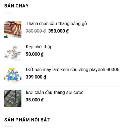
2.500.000 ₫.
là:
BÁN CHẠY
2.050.000 ₫.
Thanh chắn cầu thang bằng gỗ
Giá
Giá
380.000
₫
350.000
₫
gốc
hiện
là:
tại
Kẹp chữ thập
380.000 ₫.
là:
50.000
₫
350.000 ₫.
Đất nặn máy làm kem cầu vồng playdoh B0306
399.000
₫
lưới chắn cầu thang sợi cước
35.000
₫
SẢN PHẨM NỔI BẬT