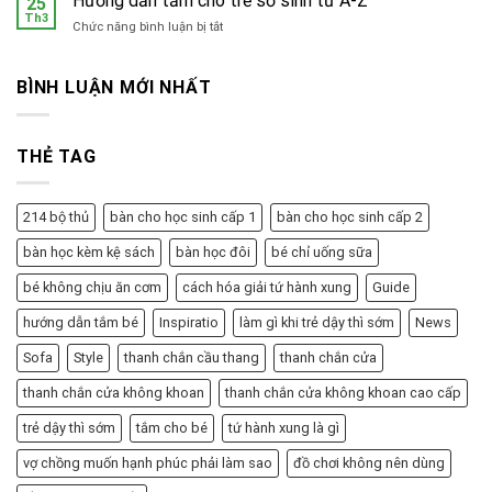
Hướng dẫn tắm cho trẻ sơ sinh từ A-Z
25
ở
Th3
gian
ở
Chức năng bình luận bị tắt
bộ
Hướng
phận
dẫn
sinh
tắm
BÌNH LUẬN MỚI NHẤT
dục
cho
nữ
trẻ
sơ
THẺ TAG
sinh
từ
A-
Z
214 bộ thủ
bàn cho học sinh cấp 1
bàn cho học sinh cấp 2
bàn học kèm kệ sách
bàn học đôi
bé chỉ uống sữa
bé không chịu ăn cơm
cách hóa giải tứ hành xung
Guide
hướng dẫn tắm bé
Inspiratio
làm gì khi trẻ dậy thì sớm
News
Sofa
Style
thanh chắn cầu thang
thanh chắn cửa
thanh chắn cửa không khoan
thanh chắn cửa không khoan cao cấp
trẻ dậy thì sớm
tắm cho bé
tứ hành xung là gì
vợ chồng muốn hạnh phúc phải làm sao
đồ chơi không nên dùng