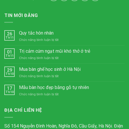
TIN MỚI ĐĂNG
Quy tắc hôn nhân
26
Th11
ở
Chức năng bình luận bị tắt
Quy
tắc
Trị cảm cúm ngạt mũi khó thở ở trẻ
01
hôn
Th11
ở
Chức năng bình luận bị tắt
nhân
Trị
cảm
Mua bàn ghế học sinh ở Hà Nội
29
cúm
Th10
ở
Chức năng bình luận bị tắt
ngạt
Mua
mũi
bàn
Mẫu bàn học đẹp bằng gỗ tự nhiên
khó
17
ghế
Th10
thở
ở
Chức năng bình luận bị tắt
học
ở
Mẫu
sinh
trẻ
bàn
ở
học
ĐỊA CHỈ LIÊN HỆ
Hà
đẹp
Nội
bằng
gỗ
Số 154 Nguyễn Đình Hoàn, Nghĩa Đô, Cầu Giấy, Hà Nội. Điện
tự