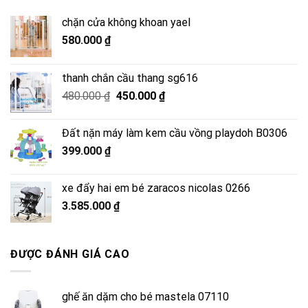
chặn cửa không khoan yael
580.000
₫
thanh chắn cầu thang sg616
Giá
Giá
480.000
₫
450.000
₫
gốc
hiện
là:
tại
Đất nặn máy làm kem cầu vồng playdoh B0306
480.000 ₫.
là:
399.000
₫
450.000 ₫.
xe đẩy hai em bé zaracos nicolas 0266
3.585.000
₫
ĐƯỢC ĐÁNH GIÁ CAO
ghế ăn dặm cho bé mastela 07110