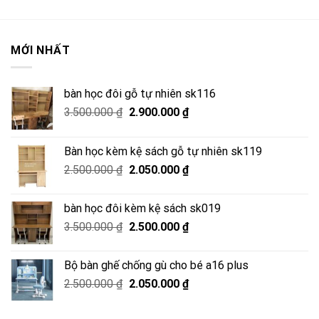
MỚI NHẤT
bàn học đôi gỗ tự nhiên sk116
Giá
Giá
3.500.000
₫
2.900.000
₫
gốc
hiện
là:
tại
Bàn học kèm kệ sách gỗ tự nhiên sk119
3.500.000 ₫.
là:
Giá
Giá
2.500.000
₫
2.050.000
₫
2.900.000 ₫.
gốc
hiện
là:
tại
bàn học đôi kèm kệ sách sk019
2.500.000 ₫.
là:
Giá
Giá
3.500.000
₫
2.500.000
₫
2.050.000 ₫.
gốc
hiện
là:
tại
Bộ bàn ghế chống gù cho bé a16 plus
3.500.000 ₫.
là:
Giá
Giá
2.500.000
₫
2.050.000
₫
2.500.000 ₫.
gốc
hiện
là:
tại