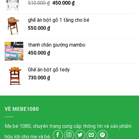
Giá
Giá
510.000
₫
450.000
₫
gốc
hiện
là:
tại
ghế ăn bột gỗ 1 tầng cho bé
510.000 ₫.
là:
550.000
₫
450.000 ₫.
thanh chắn giường mambo
450.000
₫
Ghế ăn bột gỗ tedy
730.000
₫
VỀ MEBE1080
Mẹ bé 1080, chuyên trang cung cấp thông tin và sản phẩm
hữu ích cho mẹ và bé.