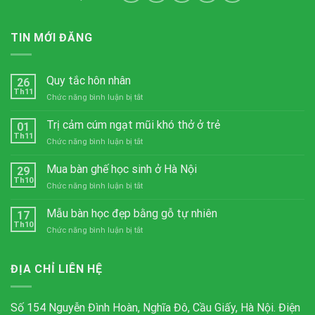
TIN MỚI ĐĂNG
Quy tắc hôn nhân
26
Th11
ở
Chức năng bình luận bị tắt
Quy
tắc
Trị cảm cúm ngạt mũi khó thở ở trẻ
01
hôn
Th11
ở
Chức năng bình luận bị tắt
nhân
Trị
cảm
Mua bàn ghế học sinh ở Hà Nội
29
cúm
Th10
ở
Chức năng bình luận bị tắt
ngạt
Mua
mũi
bàn
Mẫu bàn học đẹp bằng gỗ tự nhiên
khó
17
ghế
Th10
thở
ở
Chức năng bình luận bị tắt
học
ở
Mẫu
sinh
trẻ
bàn
ở
học
ĐỊA CHỈ LIÊN HỆ
Hà
đẹp
Nội
bằng
gỗ
Số 154 Nguyễn Đình Hoàn, Nghĩa Đô, Cầu Giấy, Hà Nội. Điện
tự