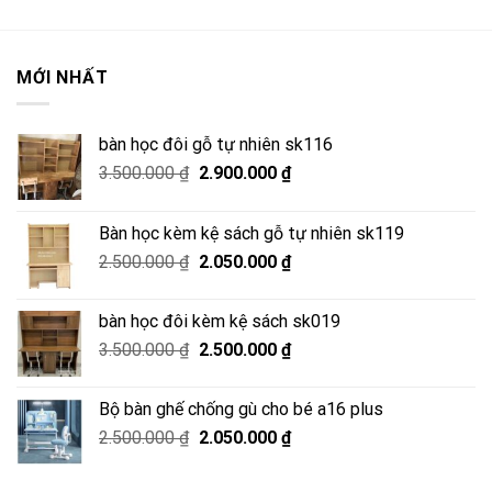
MỚI NHẤT
bàn học đôi gỗ tự nhiên sk116
Giá
Giá
3.500.000
₫
2.900.000
₫
gốc
hiện
là:
tại
Bàn học kèm kệ sách gỗ tự nhiên sk119
3.500.000 ₫.
là:
Giá
Giá
2.500.000
₫
2.050.000
₫
2.900.000 ₫.
gốc
hiện
là:
tại
bàn học đôi kèm kệ sách sk019
2.500.000 ₫.
là:
Giá
Giá
3.500.000
₫
2.500.000
₫
2.050.000 ₫.
gốc
hiện
là:
tại
Bộ bàn ghế chống gù cho bé a16 plus
3.500.000 ₫.
là:
Giá
Giá
2.500.000
₫
2.050.000
₫
2.500.000 ₫.
gốc
hiện
là:
tại