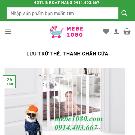
Chuyển
HOTLINE ĐẶT HÀNG 0914.403.667
Tìm
đến
kiếm:
nội
dung
LƯU TRỮ THẺ:
THANH CHẮN CỬA
26
Th8