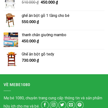
Giá
Giá
510.000
₫
450.000
₫
gốc
hiện
là:
tại
ghế ăn bột gỗ 1 tầng cho bé
510.000 ₫.
là:
550.000
₫
450.000 ₫.
thanh chắn giường mambo
450.000
₫
Ghế ăn bột gỗ tedy
730.000
₫
VỀ MEBE1080
Mẹ bé 1080, chuyên trang cung cấp thông tin và sản phẩm
hữu ích cho mẹ và bé.