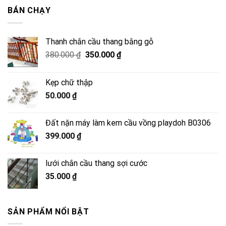
2.500.000 ₫.
là:
BÁN CHẠY
2.050.000 ₫.
Thanh chắn cầu thang bằng gỗ
Giá
Giá
380.000
₫
350.000
₫
gốc
hiện
là:
tại
Kẹp chữ thập
380.000 ₫.
là:
50.000
₫
350.000 ₫.
Đất nặn máy làm kem cầu vồng playdoh B0306
399.000
₫
lưới chắn cầu thang sợi cước
35.000
₫
SẢN PHẨM NỔI BẬT