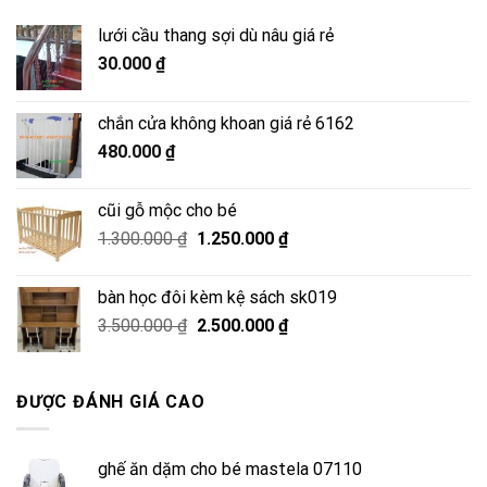
lưới cầu thang sợi dù nâu giá rẻ
30.000
₫
chắn cửa không khoan giá rẻ 6162
480.000
₫
cũi gỗ mộc cho bé
Giá
Giá
1.300.000
₫
1.250.000
₫
gốc
hiện
là:
tại
bàn học đôi kèm kệ sách sk019
1.300.000 ₫.
là:
Giá
Giá
3.500.000
₫
2.500.000
₫
1.250.000 ₫.
gốc
hiện
là:
tại
3.500.000 ₫.
là:
ĐƯỢC ĐÁNH GIÁ CAO
2.500.000 ₫.
ghế ăn dặm cho bé mastela 07110