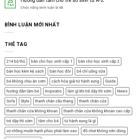
Hướng dẫn tắm cho trẻ sơ sinh từ A-Z
25
ở
Th3
gian
ở
Chức năng bình luận bị tắt
bộ
Hướng
phận
dẫn
sinh
tắm
BÌNH LUẬN MỚI NHẤT
dục
cho
nữ
trẻ
sơ
THẺ TAG
sinh
từ
A-
Z
214 bộ thủ
bàn cho học sinh cấp 1
bàn cho học sinh cấp 2
bàn học kèm kệ sách
bàn học đôi
bé chỉ uống sữa
bé không chịu ăn cơm
cách hóa giải tứ hành xung
Guide
hướng dẫn tắm bé
Inspiratio
làm gì khi trẻ dậy thì sớm
News
Sofa
Style
thanh chắn cầu thang
thanh chắn cửa
thanh chắn cửa không khoan
thanh chắn cửa không khoan cao cấp
trẻ dậy thì sớm
tắm cho bé
tứ hành xung là gì
vợ chồng muốn hạnh phúc phải làm sao
đồ chơi không nên dùng