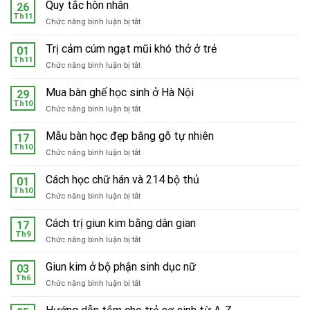
Quy tắc hôn nhân
26
Th11
ở
Chức năng bình luận bị tắt
Quy
tắc
Trị cảm cúm ngạt mũi khó thở ở trẻ
01
hôn
Th11
ở
Chức năng bình luận bị tắt
nhân
Trị
cảm
Mua bàn ghế học sinh ở Hà Nội
29
cúm
Th10
ở
Chức năng bình luận bị tắt
ngạt
Mua
mũi
bàn
Mẫu bàn học đẹp bằng gỗ tự nhiên
khó
17
ghế
Th10
thở
ở
Chức năng bình luận bị tắt
học
ở
Mẫu
sinh
trẻ
bàn
Cách học chữ hán và 214 bộ thủ
ở
01
học
Th10
Hà
ở
Chức năng bình luận bị tắt
đẹp
Nội
Cách
bằng
học
Cách trị giun kim bằng dân gian
gỗ
17
chữ
Th9
tự
ở
Chức năng bình luận bị tắt
hán
nhiên
Cách
và
trị
Giun kim ở bộ phận sinh dục nữ
214
03
giun
Th6
bộ
ở
Chức năng bình luận bị tắt
kim
thủ
Giun
bằng
kim
dân