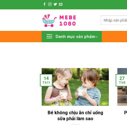
Chuyển
đến
nội
Tìm
kiếm:
dung
Danh mục sản phẩm
14
27
Th11
Th8
Bé không chịu ăn chỉ uống
P
sữa phải làm sao