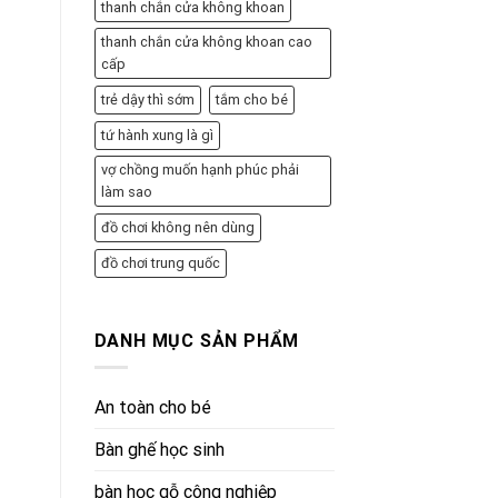
thanh chắn cửa không khoan
thanh chắn cửa không khoan cao
cấp
trẻ dậy thì sớm
tắm cho bé
tứ hành xung là gì
vợ chồng muốn hạnh phúc phải
làm sao
đồ chơi không nên dùng
đồ chơi trung quốc
DANH MỤC SẢN PHẨM
An toàn cho bé
Bàn ghế học sinh
bàn học gỗ công nghiệp