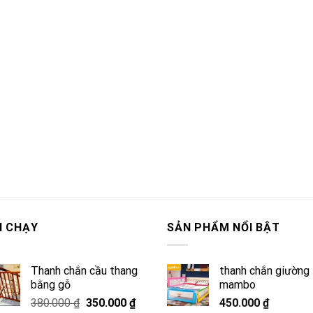
N CHẠY
SẢN PHẨM NỔI BẬT
Thanh chắn cầu thang
thanh chắn giường
bằng gỗ
mambo
Giá
Giá
380.000
₫
350.000
₫
450.000
₫