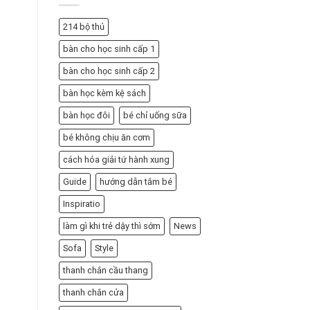
từ
A-
Z
214 bộ thủ
bàn cho học sinh cấp 1
bàn cho học sinh cấp 2
bàn học kèm kệ sách
bàn học đôi
bé chỉ uống sữa
bé không chịu ăn cơm
cách hóa giải tứ hành xung
Guide
hướng dẫn tắm bé
Inspiratio
làm gì khi trẻ dậy thì sớm
News
Sofa
Style
thanh chắn cầu thang
thanh chắn cửa