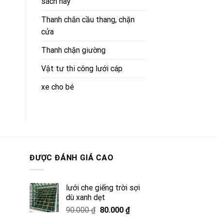
sách hay
Thanh chắn cầu thang, chặn
cửa
Thanh chặn giường
Vật tư thi công lưới cáp
xe cho bé
ĐƯỢC ĐÁNH GIÁ CAO
lưới che giếng trời sợi
dù xanh dẹt
Giá
Giá
90.000
₫
80.000
₫