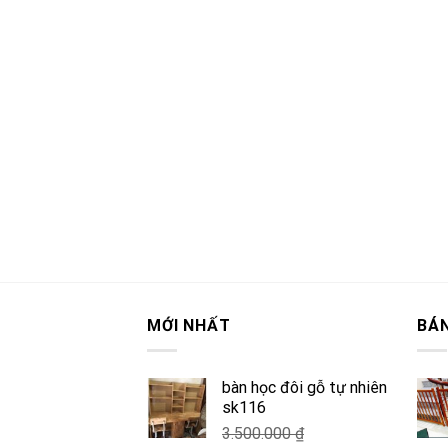
MỚI NHẤT
BÁ
bàn học đôi gỗ tự nhiên
sk116
3.500.000
₫