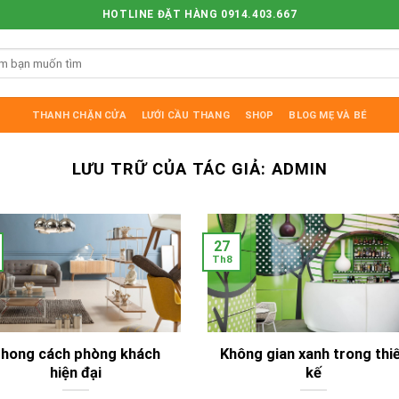
HOTLINE ĐẶT HÀNG 0914.403.667
THANH CHẶN CỬA
LƯỚI CẦU THANG
SHOP
BLOG MẸ VÀ BÉ
LƯU TRỮ CỦA TÁC GIẢ:
ADMIN
27
Th8
hong cách phòng khách
Không gian xanh trong thi
hiện đại
kế