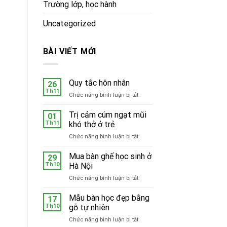
Trường lớp, học hành
Uncategorized
BÀI VIẾT MỚI
Quy tắc hôn nhân
26
Th11
ở
Chức năng bình luận bị tắt
Quy
tắc
Trị cảm cúm ngạt mũi
01
hôn
Th11
khó thở ở trẻ
nhân
ở
Chức năng bình luận bị tắt
Trị
cảm
Mua bàn ghế học sinh ở
29
cúm
Th10
Hà Nội
ngạt
ở
Chức năng bình luận bị tắt
mũi
Mua
khó
bàn
Mẫu bàn học đẹp bằng
thở
17
ghế
ở
Th10
gỗ tự nhiên
học
trẻ
ở
Chức năng bình luận bị tắt
sinh