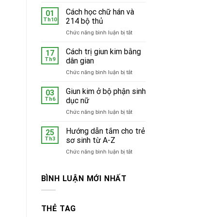
Mẫu
ở
bàn
Cách học chữ hán và
Hà
01
học
Nội
Th10
214 bộ thủ
đẹp
ở
Chức năng bình luận bị tắt
bằng
Cách
gỗ
học
Cách trị giun kim bằng
tự
17
chữ
nhiên
Th9
dân gian
hán
ở
Chức năng bình luận bị tắt
và
Cách
214
trị
Giun kim ở bộ phận sinh
bộ
03
giun
thủ
Th6
dục nữ
kim
ở
Chức năng bình luận bị tắt
bằng
Giun
dân
kim
Hướng dẫn tắm cho trẻ
gian
25
ở
Th3
sơ sinh từ A-Z
bộ
ở
Chức năng bình luận bị tắt
phận
Hướng
sinh
dẫn
dục
tắm
BÌNH LUẬN MỚI NHẤT
nữ
cho
trẻ
sơ
THẺ TAG
sinh