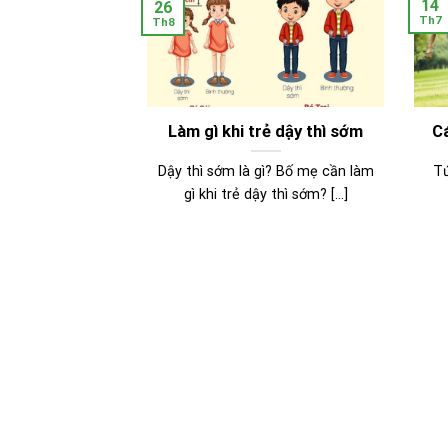
14
26
Th7
Th8
Làm gì khi trẻ dậy thì sớm
Cá
Dậy thì sớm là gì? Bố mẹ cần làm
Tứ
gì khi trẻ dậy thì sớm? [...]